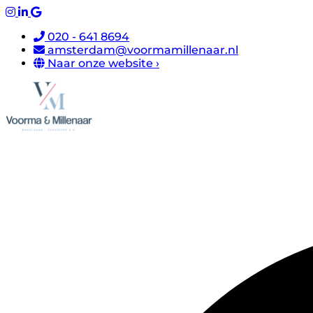
020 - 641 8694
amsterdam@voormamillenaar.nl
Naar onze website ›