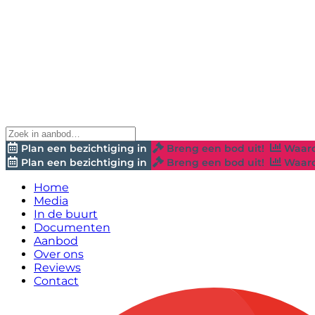
Plan een bezichtiging in
Breng een bod uit!
Waard
Plan een bezichtiging in
Breng een bod uit!
Waard
Home
Media
In de buurt
Documenten
Aanbod
Over ons
Reviews
Contact