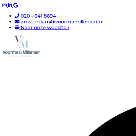
020 - 641 8694
amsterdam@voormamillenaar.nl
Naar onze website ›