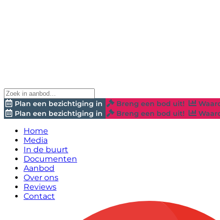
Plan een bezichtiging in
Breng een bod uit!
Waard
Plan een bezichtiging in
Breng een bod uit!
Waard
Home
Media
In de buurt
Documenten
Aanbod
Over ons
Reviews
Contact