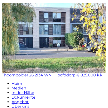
Thoornpolder 26
2134 WN · Hoofddorp
€ 825.000 k.k.
Heim
Medien
In der Nähe
Dokumente
Angebot
Über uns