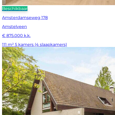
Beschikbaar
Amsterdamseweg 178
Amstelveen
€ 875.000 k.k.
111 m²
5 kamers (4 slaapkamers)