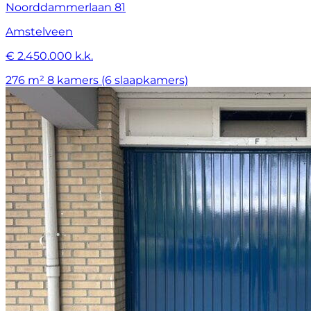
Noorddammerlaan 81
Amstelveen
€ 2.450.000 k.k.
276 m²
8 kamers (6 slaapkamers)