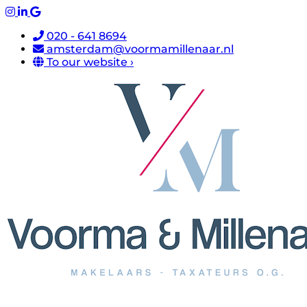
020 - 641 8694
amsterdam@voormamillenaar.nl
To our website ›