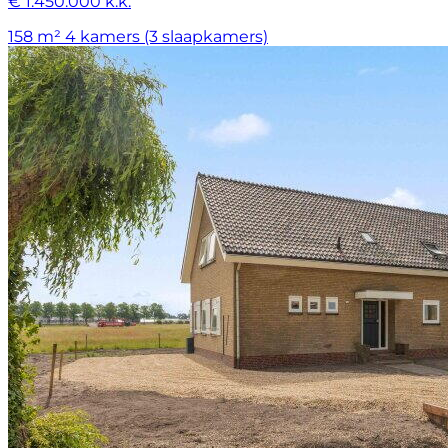
€ 1.450.000 k.k.
158 m²
4 kamers (3 slaapkamers)