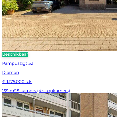
Beschikbaar
Pampuszigt 32
Diemen
€ 1.175.000 k.k.
159 m²
5 kamers (4 slaapkamers)