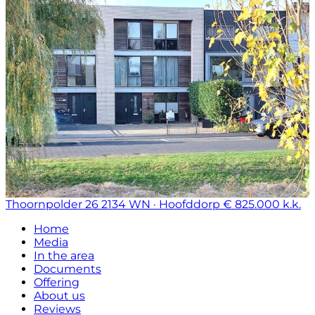
Thoornpolder 26
2134 WN · Hoofddorp
€ 825.000 k.k.
Home
Media
In the area
Documents
Offering
About us
Reviews