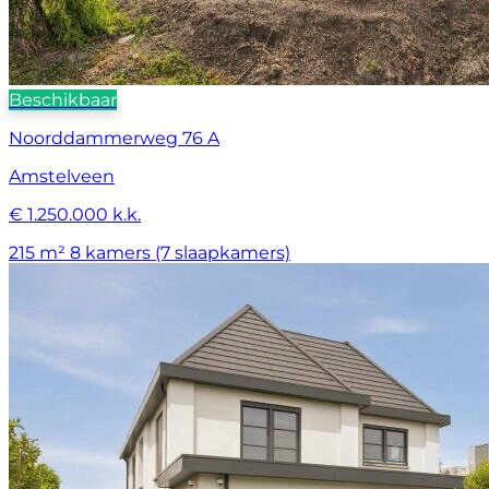
Beschikbaar
Noorddammerweg 76 A
Amstelveen
€ 1.250.000 k.k.
215 m²
8 kamers (7 slaapkamers)