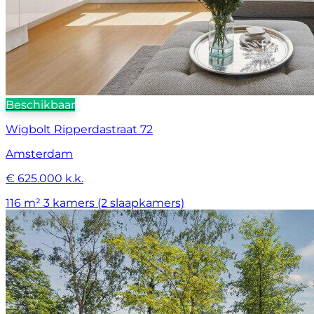
Beschikbaar
Wigbolt Ripperdastraat 72
Amsterdam
€ 625.000 k.k.
116 m²
3 kamers (2 slaapkamers)