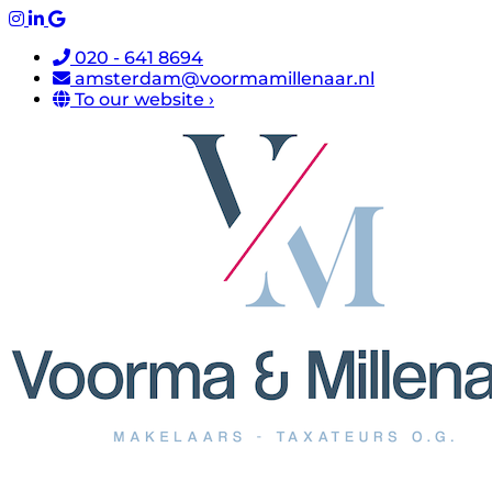
020 - 641 8694
amsterdam@voormamillenaar.nl
To our website ›