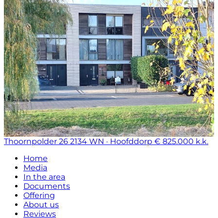
Thoornpolder 26
2134 WN · Hoofddorp
€ 825.000 k.k.
Home
Media
In the area
Documents
Offering
About us
Reviews